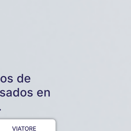
cos de
asados en
.
VIATORE